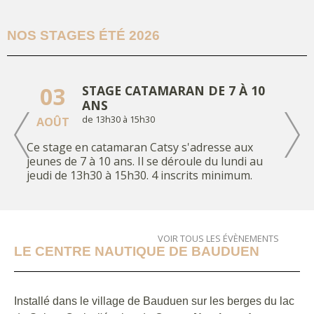
NOS STAGES ÉTÉ 2026
PROGRAMME DES
RÉGATES 2026
03
STAGE CATAMARAN DE 7 À 10
ANS
de 13h30 à 15h30
AOÛT
Ce stage en catamaran Catsy s'adresse aux
jeunes de 7 à 10 ans. Il se déroule du lundi au
ECOLE DE SPORT
jeudi de 13h30 à 15h30. 4 inscrits minimum.
2025/2026
10
STAGE CATAMARAN DE 11 À 17
ANS ET ADULTES
de 16h à 18h
AOÛT
VOIR TOUS LES ÉVÈNEMENTS
LE CENTRE NAUTIQUE DE BAUDUEN
Ce stage s'adresse aux jeunes de 11 à 17 ans et
aux adultes Il se déroule du lundi au mercredi de
NOUVEAUTE 2025 :
16h00 à 18h00. 4 inscrits minimum
BIRDYFISH
Installé dans le village de Bauduen sur les berges du lac