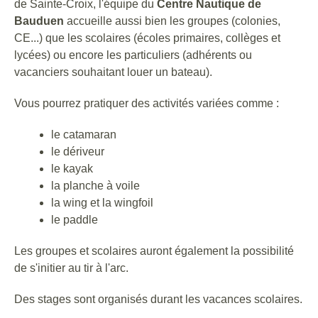
17
STAGE CATAMARAN DE 11 À 17
de Sainte-Croix, l'équipe du
Centre Nautique de
ANS ET ADULTES
Bauduen
accueille aussi bien les groupes (colonies,
de 16h à 18h
AOÛT
CE...) que les scolaires (écoles primaires, collèges et
lycées) ou encore les particuliers (adhérents ou
Ce stage s'adresse aux jeunes de 11 à 17 ans et
vacanciers souhaitant louer un bateau).
aux adultes Il se déroule du lundi au mercredi de
16h00 à 18h00. 4 inscrits minimum
LOCATION DE WING
Vous pourrez pratiquer des activités variées comme :
FOIL
le catamaran
le dériveur
le kayak
la planche à voile
la wing et la wingfoil
le paddle
Les groupes et scolaires auront également la possibilité
de s'initier au tir à l'arc.
Des stages sont organisés durant les vacances scolaires.