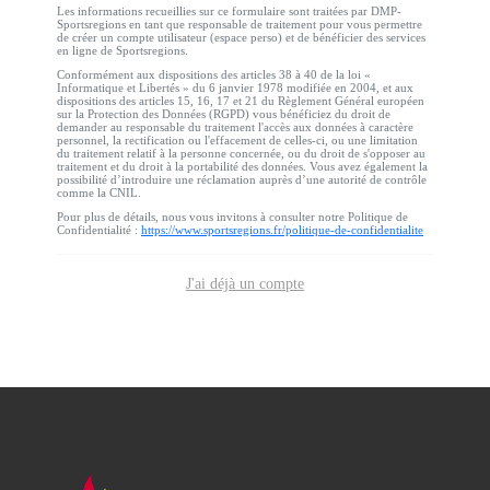
Les informations recueillies sur ce formulaire sont traitées par DMP-
Sportsregions en tant que responsable de traitement pour vous permettre
de créer un compte utilisateur (espace perso) et de bénéficier des services
en ligne de Sportsregions.
Conformément aux dispositions des articles 38 à 40 de la loi «
Informatique et Libertés » du 6 janvier 1978 modifiée en 2004, et aux
dispositions des articles 15, 16, 17 et 21 du Règlement Général européen
sur la Protection des Données (RGPD) vous bénéficiez du droit de
demander au responsable du traitement l'accès aux données à caractère
personnel, la rectification ou l'effacement de celles-ci, ou une limitation
du traitement relatif à la personne concernée, ou du droit de s'opposer au
traitement et du droit à la portabilité des données. Vous avez également la
possibilité d’introduire une réclamation auprès d’une autorité de contrôle
comme la CNIL.
Pour plus de détails, nous vous invitons à consulter notre Politique de
Confidentialité :
https://www.sportsregions.fr/politique-de-confidentialite
J'ai déjà un compte