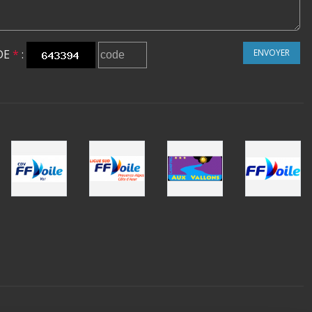
DE
*
:
ENVOYER